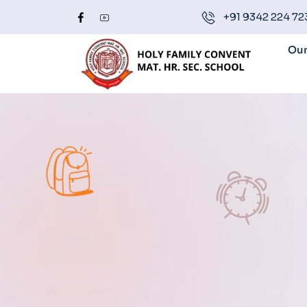
+91 9342 224 72
Our