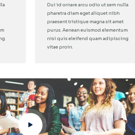
lla
Dui id ornare arcu odio ut sem nulla
pharetra diam eget aliquet nibh
praesent tristique magna sit amet
um
purus. Aenean euismod elementum
ing
nisi quis eleifend quam adipiscing
vitae proin.