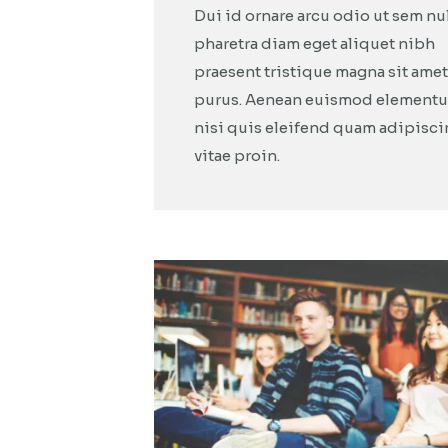
Dui id ornare arcu odio ut sem nu
pharetra diam eget aliquet nibh
praesent tristique magna sit amet
purus. Aenean euismod element
nisi quis eleifend quam adipisc
vitae proin.