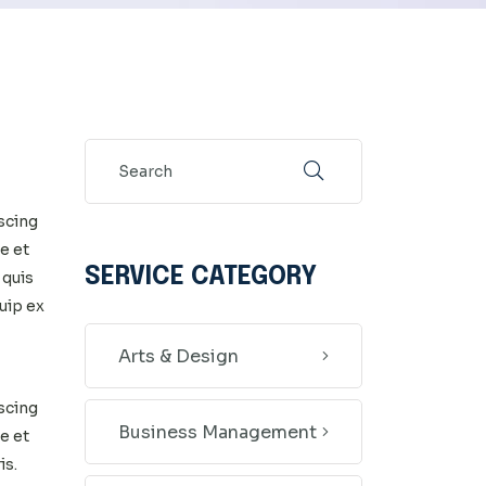
scing
e et
SERVICE CATEGORY
 quis
quip ex
Arts & Design
scing
Business Management
e et
is.